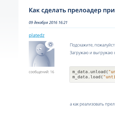
Как сделать прелоадер при
09 декабря 2016 16:21
platedz
Подскажите, пожалуйст
Загружаю и выгружаю 
сообщений: 16
m_data.unload(
"u
m_data.load(
"unt
а как реализовать пре