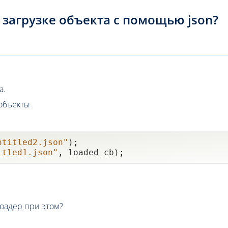
 загрузке объекта с помощью json?
а.
объекты
ntitled2.json"
);

itled1.json"
лоадер при этом?