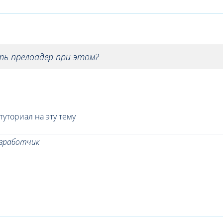
ть прелоадер при этом?
уториал на эту тему
азработчик