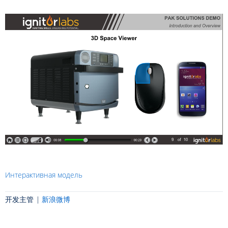
Интерактивная модель
开发主管 |
新浪微博