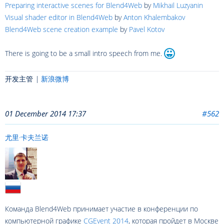
Preparing interactive scenes for Blend4Web
by
Mikhail Luzyanin
Visual shader editor in Blend4Web
by
Anton Khalembakov
Blend4Web scene creation example
by
Pavel Kotov
There is going to be a small intro speech from me.
开发主管 |
新浪微博
01 December 2014 17:37
#562
尤里·卡夫兰诺
Команда Blend4Web принимает участие в конференции по
компьютерной графике
CGEvent 2014
, которая пройдет в Москве