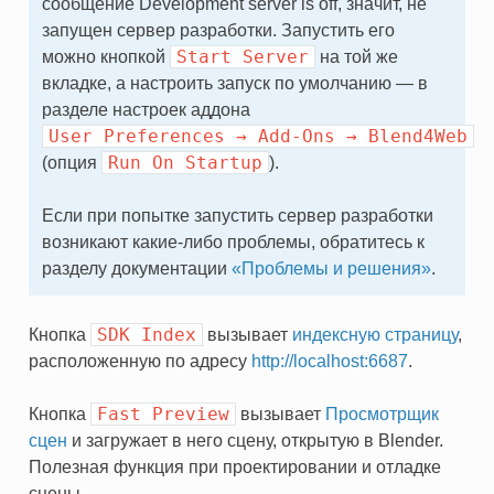
сообщение Development server is off, значит, не
запущен сервер разработки. Запустить его
Start
Server
можно кнопкой
на той же
вкладке, а настроить запуск по умолчанию — в
разделе настроек аддона
User
Preferences
→
Add-Ons
→
Blend4Web
Run
On
Startup
(опция
).
Если при попытке запустить сервер разработки
возникают какие-либо проблемы, обратитесь к
разделу документации
«Проблемы и решения»
.
SDK
Index
Кнопка
вызывает
индексную страницу
,
расположенную по адресу
http://localhost:6687
.
Fast
Preview
Кнопка
вызывает
Просмотрщик
сцен
и загружает в него сцену, открытую в Blender.
Полезная функция при проектировании и отладке
сцены.